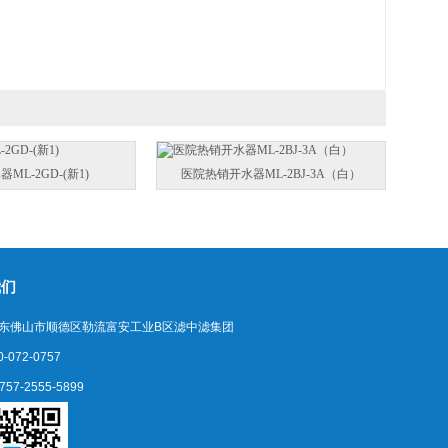
ML-2GD-(新1)
医院热销开水器ML-2BJ-3A（白）
我们
 广东佛山市顺德区勒流富安工业B区滤中滤集团
-072-0757
57-2555-5899