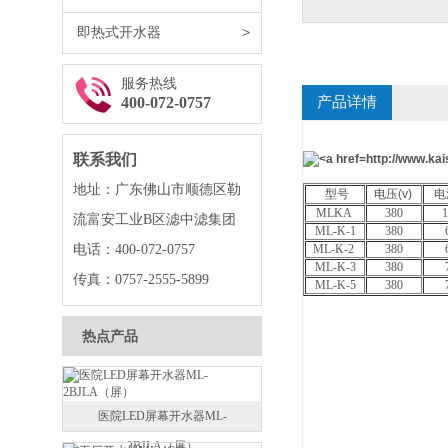
即热式开水器
>
服务热线
400-072-0757
产品详情
联系我们
地址：广东佛山市顺德区勒
型号
电压(v)
电
MLKA
380
1
流富安工业B区滤中滤集团
ML-K-1
380
电话：400-072-0757
ML-K-2
380
ML-K-3
380
传真：0757-2555-5899
ML-K-5
380
热点产品
医院LED屏幕开水器ML-
2BJLA（屏）