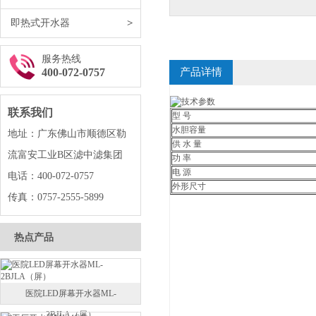
即热式开水器
>
服务热线
400-072-0757
产品详情
联系我们
型 号
水胆容量
地址：广东佛山市顺德区勒
供 水 量
流富安工业B区滤中滤集团
功 率
电 源
电话：400-072-0757
外形尺寸
传真：0757-2555-5899
热点产品
医院LED屏幕开水器ML-
2BJLA（屏）